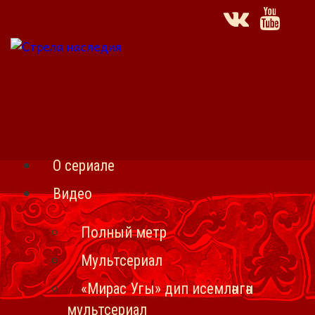
О сериале
Видео
Полный метр
Мультсериал
«Мирас Угы» дип исемләнгән
мультсериал